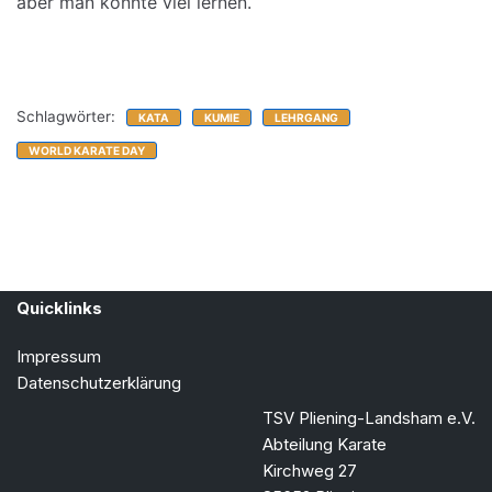
aber man konnte viel lernen.
Schlagwörter:
KATA
KUMIE
LEHRGANG
WORLD KARATE DAY
Quicklinks
Impressum
Datenschutzerklärung
TSV Pliening-Landsham e.V.
Abteilung Karate
Kirchweg 27