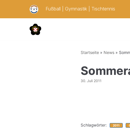
Zum
Fußball
|
Gymnastik
|
Tischtennis
Inhalt
springen
Startseite
»
News
»
Somme
Sommera
30. Juli 2011
Schlagwörter:
2011