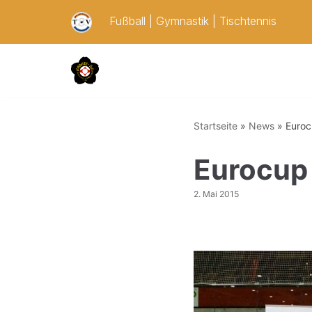
Zum
Fußball
|
Gymnastik
|
Tischtennis
Inhalt
springen
Startseite
»
News
»
Euroc
Eurocup 
2. Mai 2015